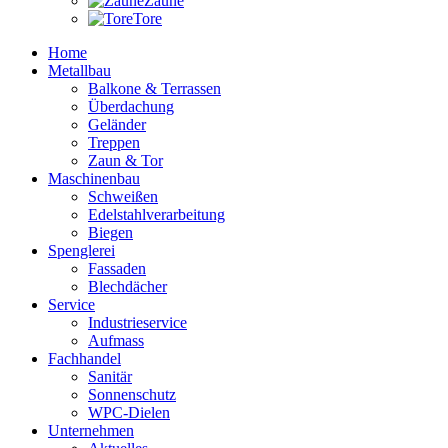
Zäune
Tore
Home
Metallbau
Balkone & Terrassen
Überdachung
Geländer
Treppen
Zaun & Tor
Maschinenbau
Schweißen
Edelstahlverarbeitung
Biegen
Spenglerei
Fassaden
Blechdächer
Service
Industrieservice
Aufmass
Fachhandel
Sanitär
Sonnenschutz
WPC-Dielen
Unternehmen